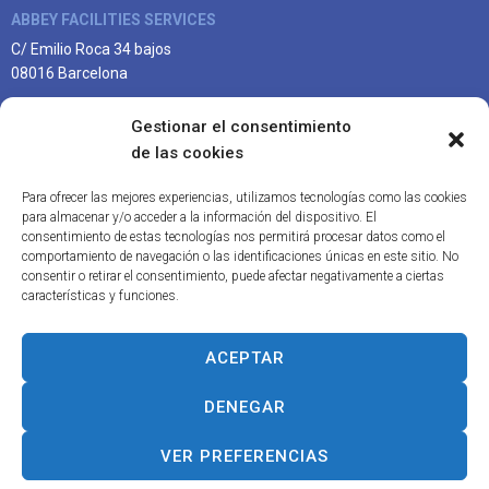
ABBEY FACILITIES SERVICES
C/ Emilio Roca 34 bajos
08016 Barcelona
Gestionar el consentimiento
CONTACTO
de las cookies
93 179 07 58
;
610 47 17 94
Para ofrecer las mejores experiencias, utilizamos tecnologías como las cookies
para almacenar y/o acceder a la información del dispositivo. El
HORARIO ATENCIÓN AL CLIENTE
consentimiento de estas tecnologías nos permitirá procesar datos como el
comportamiento de navegación o las identificaciones únicas en este sitio. No
Lunes a viernes:
consentir o retirar el consentimiento, puede afectar negativamente a ciertas
07:00 -15:00
características y funciones.
URGENCIAS
Para nuestros clientes disponemos de servicio de Atención de
ACEPTAR
Urgencias
llamando al 610471794
DENEGAR
Abbey Facilities Services ©
2026
- Desarrollado
por
VER PREFERENCIAS
Aviso Legal
Política de Privacidad
Política de cookies